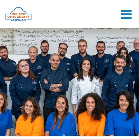
HOME
L'ÉCOLE
COURS EN
LIGNE
COURS
CONSEILS
CONTACTS
LOGIN