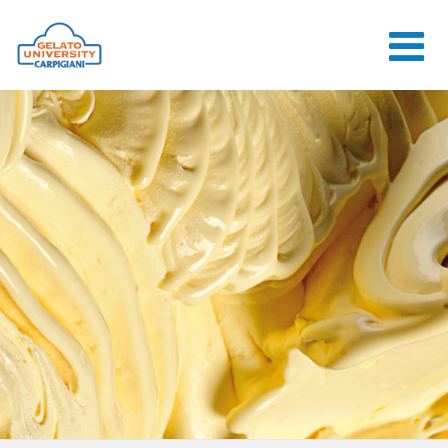
HOME
L'ÉCOLE
COURS EN
LIGNE
COURS
CONSEILS
CONTACTS
LOGIN