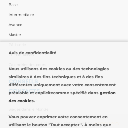
Base
Intermediaire
Avance
Master
Pâtisserie
Avis de confidentialité
Personnalises
Calendrier des cours
Nous utilisons des cookies ou des technologies
similaires à des fins techniques et à des fins
CONSEILS
différentes uniquement avec votre consentement
CONTACTS
préalable et explicitecomme spécifié dans
gestion
Nous contacter
des cookies
.
Sièges dans le Monde
Vous pouvez exprimer votre consentement en
Copyright © 2026 - Carpigiani Gelato University -
Privacy Policy
-
utilisant le bouton "Tout accepter ". À moins que