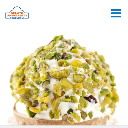
HOME
L'ÉCOLE
COURS EN
LIGNE
COURS
CONSEILS
CONTACTS
LOGIN