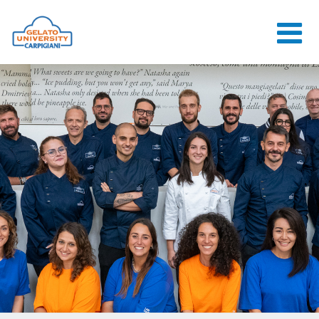
HOME
L'ÉCOLE
COURS EN
LIGNE
COURS
CONSEILS
CONTACTS
LOGIN