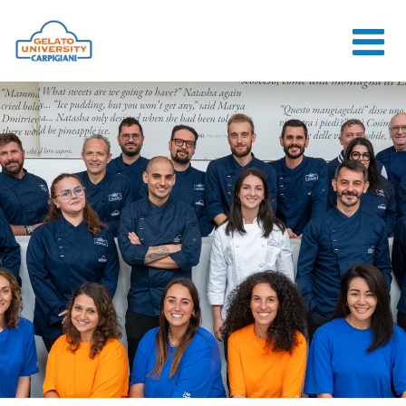
HOME
L'ÉCOLE
COURS EN
LIGNE
COURS
CONSEILS
CONTACTS
LOGIN