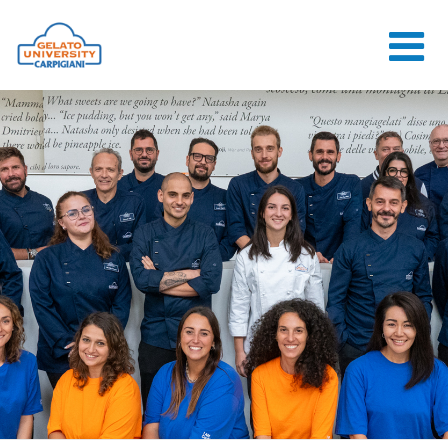
HOME
L'ÉCOLE
COURS EN
LIGNE
COURS
CONSEILS
CONTACTS
LOGIN