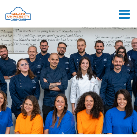
HOME
L'ÉCOLE
COURS EN
LIGNE
COURS
CONSEILS
CONTACTS
LOGIN