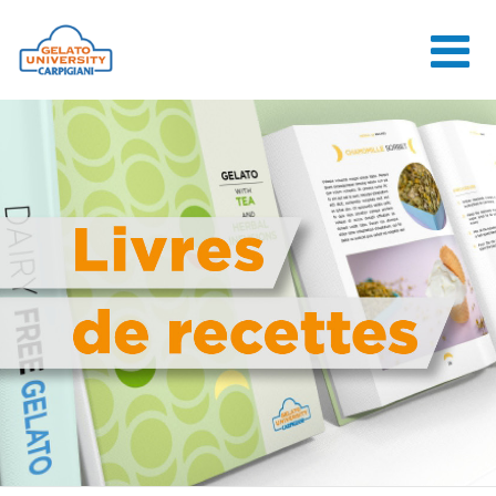
HOME
L'ÉCOLE
COURS EN
LIGNE
COURS
CONSEILS
CONTACTS
LOGIN