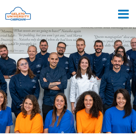
HOME
L'ÉCOLE
COURS EN
LIGNE
COURS
CONSEILS
CONTACTS
LOGIN