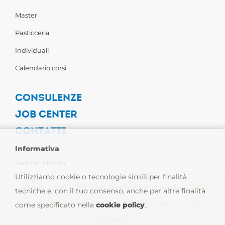
Master
Pasticceria
Individuali
Calendario corsi
CONSULENZE
JOB CENTER
CONTATTI
Contattaci
Informativa
Sedi nel Mondo
Utilizziamo cookie o tecnologie simili per finalità
Copyright © 2026 - Carpigiani Gelato University -
Privacy Policy
-
tecniche e, con il tuo consenso, anche per altre finalità
Cookie Policy
| CARPIGIANI GROUP - Ali Group S.r.l. P.IVA
come specificato nella
cookie policy
.
13239980967