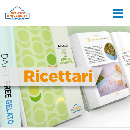
HOME
LA SCUOLA
CORSI ONLINE
CORSI
CONSULENZE
JOB CENTER
CONTATTI
ACCEDI