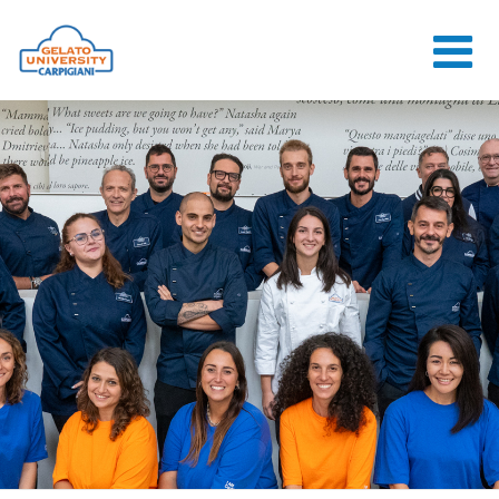
HOME
LA SCUOLA
CORSI ONLINE
CORSI
CONSULENZE
JOB CENTER
CONTATTI
ACCEDI