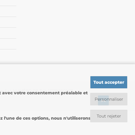
Tout accepter
up S.r.l. NUMÉRO DE TVA 13239980967
nt avec votre consentement préalable et
Personnaliser
Tout rejeter
l'une de ces options, nous n'utiliserons