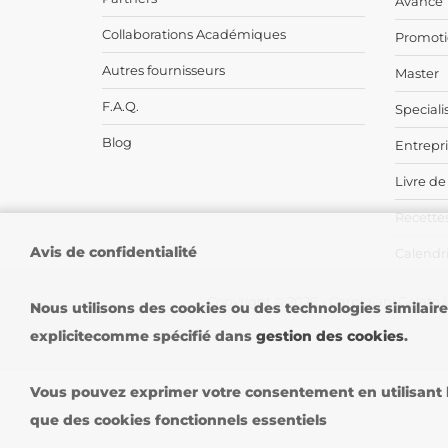
Avance
Collaborations Académiques
Promoti
Autres fournisseurs
Master
F.A.Q.
Speciali
Blog
Entrepr
Livre de
Recettes
Avis de confidentialité
Calendri
Copyright © 2026 - Carpigiani Gelato U
Nous utilisons des cookies ou des technologies similair
explicitecomme spécifié dans
gestion des cookies
.
Vous pouvez exprimer votre consentement en utilisant le
que des cookies fonctionnels essentiels