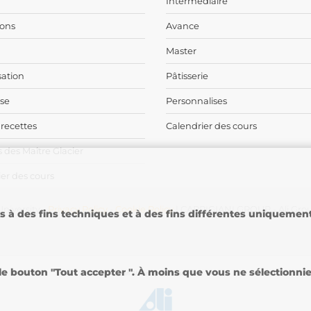
Intermediaire
ons
Avance
Master
sation
Pâtisserie
ise
Personnalises
 recettes
Calendrier des cours
 des Maître Glacier
er des cours
niversity -
Privacy Policy
-
Cookie Policy
| CARPIGIANI GROUP - Ali Gro
es à des fins techniques et à des fins différentes uniqueme
 bouton "Tout accepter ". À moins que vous ne sélectionniez 