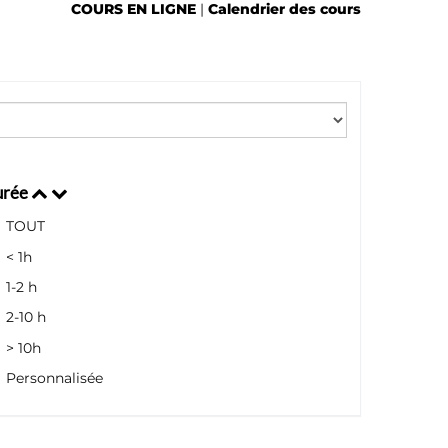
COURS EN LIGNE
|
Calendrier des cours
urée
TOUT
< 1h
1-2 h
2-10 h
> 10h
Personnalisée