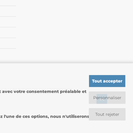
Tout accepter
up S.r.l. NUMÉRO DE TVA 13239980967
nt avec votre consentement préalable et
Personnaliser
Tout rejeter
l'une de ces options, nous n'utiliserons