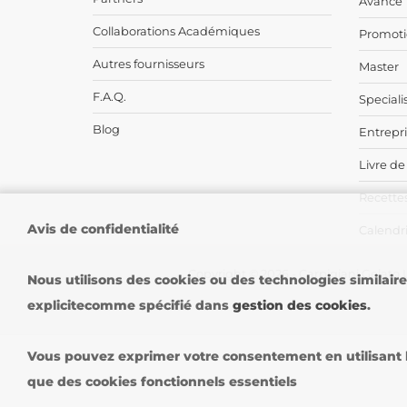
Avance
Collaborations Académiques
Promoti
Autres fournisseurs
Master
F.A.Q.
Speciali
Blog
Entrepr
Livre de
Recettes
Avis de confidentialité
Calendri
Copyright © 2026 - Carpigiani Gelato U
Nous utilisons des cookies ou des technologies similair
explicitecomme spécifié dans
gestion des cookies
.
Vous pouvez exprimer votre consentement en utilisant le
que des cookies fonctionnels essentiels