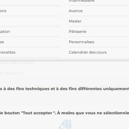
Intermediaire
ons
Avance
Master
sation
Pâtisserie
ise
Personnalises
 recettes
Calendrier des cours
 des Maître Glacier
er des cours
niversity -
Privacy Policy
-
Cookie Policy
| CARPIGIANI GROUP - Ali Gro
es à des fins techniques et à des fins différentes uniqueme
 bouton "Tout accepter ". À moins que vous ne sélectionniez 