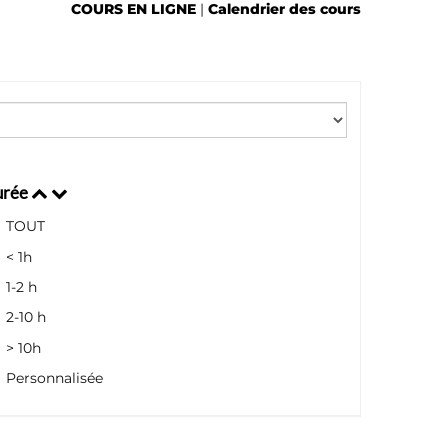
COURS EN LIGNE
|
Calendrier des cours
urée
TOUT
< 1h
1-2 h
2-10 h
> 10h
Personnalisée