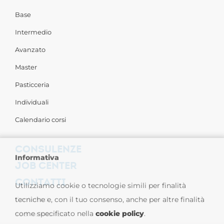
Base
Intermedio
Avanzato
Master
Pasticceria
Individuali
Calendario corsi
CONSULENZE
Informativa
JOB CENTER
CONTATTI
Utilizziamo cookie o tecnologie simili per finalità
Contattaci
tecniche e, con il tuo consenso, anche per altre finalità
come specificato nella
cookie policy
.
Sedi nel Mondo