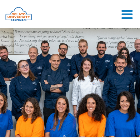
HOME
LA SCUOLA
CORSI ONLINE
CORSI
CONSULENZE
JOB CENTER
CONTATTI
ACCEDI