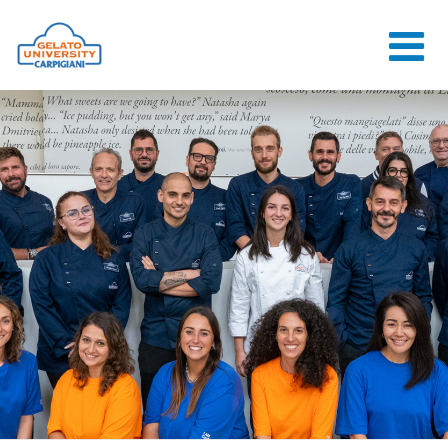
HOME
LA SCUOLA
CORSI ONLINE
CORSI
CONSULENZE
JOB CENTER
CONTATTI
ACCEDI