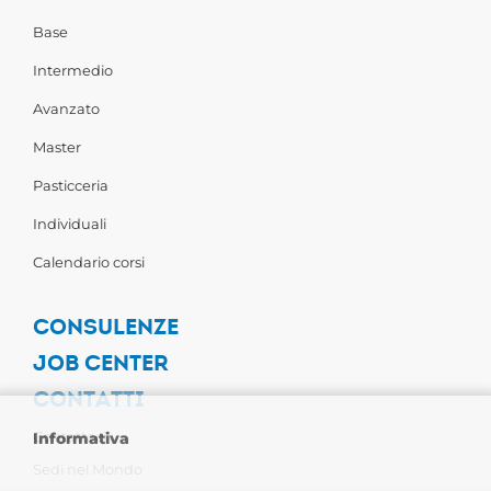
Base
Intermedio
Avanzato
Master
Pasticceria
Individuali
Calendario corsi
CONSULENZE
JOB CENTER
CONTATTI
Contattaci
Informativa
Sedi nel Mondo