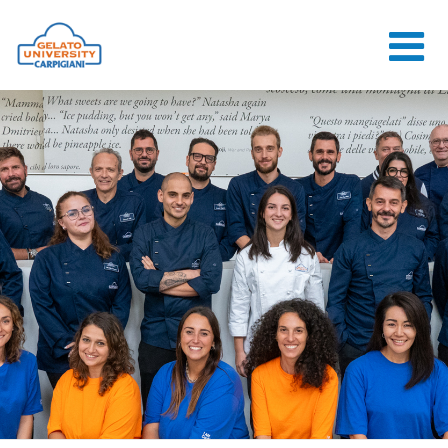
HOME
LA SCUOLA
CORSI ONLINE
CORSI
CONSULENZE
JOB CENTER
CONTATTI
ACCEDI