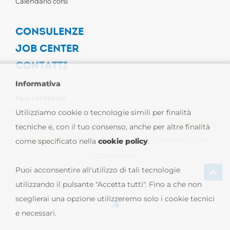
Calendario corsi
CONSULENZE
JOB CENTER
CONTATTI
Contattaci
Informativa
Sedi nel Mondo
Utilizziamo cookie o tecnologie simili per finalità
Copyright © 2026 - Carpigiani Gelato University -
Privacy Policy
-
tecniche e, con il tuo consenso, anche per altre finalità
Cookie Policy
| CARPIGIANI GROUP - Ali Group S.r.l. P.IVA
come specificato nella
cookie policy
.
13239980967
Puoi acconsentire all'utilizzo di tali tecnologie
utilizzando il pulsante "Accetta tutti". Fino a che non
sceglierai una opzione utilizzeremo solo i cookie tecnici
e necessari.