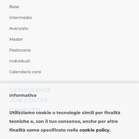
Base
Intermedio
Avanzato
Master
Pasticceria
Individuali
Calendario corsi
CONSULENZE
Informativa
JOB CENTER
CONTATTI
Utilizziamo cookie o tecnologie simili per finalità
tecniche e, con il tuo consenso, anche per altre
Contattaci
finalità come specificato nella
cookie policy
.
Sedi nel Mondo