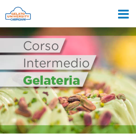
HOME
LA SCUOLA
CORSI ONLINE
CORSI
CONSULENZE
JOB CENTER
CONTATTI
ACCEDI