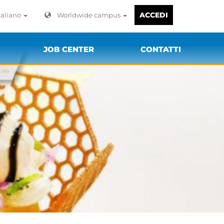
ACCEDI
taliano
Worldwide campus
JOB CENTER
CONTATTI