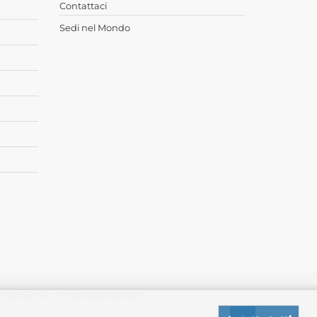
Contattaci
Sedi nel Mondo
 Group S.r.l. P.IVA 13239980967