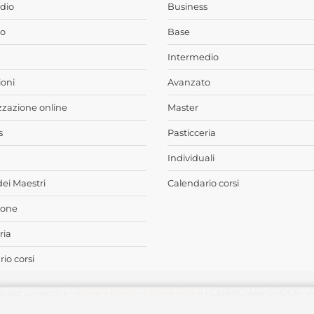
dio
Business
o
Base
Intermedio
oni
Avanzato
zzazione online
Master
s
Pasticceria
Individuali
dei Maestri
Calendario corsi
ione
ria
io corsi
elato University -
Privacy Policy
-
Cookie Policy
| CARPIGIANI GROUP - Ali