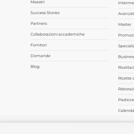
Maestri
Interme
Success Stories
Avanzat
Partners
Master
Collaborazioni accademiche
Promozi
Fornitori
Speciali
Domande
Busines
Blog
Ricettari
Ricette 
Ristoraz
Pasticce
Calendar
Copyright © 2026 - Carpigiani G