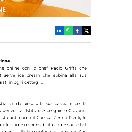
zione
ne online con lo chef Paolo Griffa che
ft serve ice cream che abbina alla sua
rati in ogni dettaglio.
ra sin da piccolo la sua passione per la
ei voti all'Istituto Alberghiero Giovanni
ristoranti come il Combal.Zero a Rivoli, lo
i, le prime responsabilità come sous chef
 per l'Italia la selezione nazionale di San