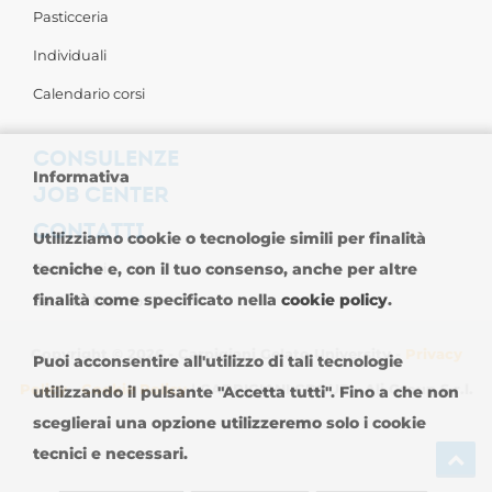
Pasticceria
Individuali
Calendario corsi
CONSULENZE
Informativa
JOB CENTER
CONTATTI
Utilizziamo cookie o tecnologie simili per finalità
Contattaci
tecniche e, con il tuo consenso, anche per altre
finalità come specificato nella
cookie policy
.
Sedi nel Mondo
Copyright © 2026 - Carpigiani Gelato University -
Privacy
Puoi acconsentire all'utilizzo di tali tecnologie
Policy
-
Cookie Policy
| CARPIGIANI GROUP - Ali Group S.r.l.
utilizzando il pulsante "Accetta tutti". Fino a che non
sceglierai una opzione utilizzeremo solo i cookie
P.IVA 13239980967
tecnici e necessari.