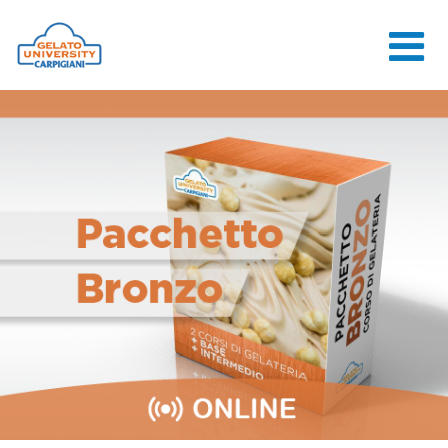
HOME
LA SCUOLA
CORSI ONLINE
CORSI
CONSULENZE
JOB CENTER
CONTATTI
ACCEDI