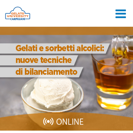
HOME
LA SCUOLA
CORSI ONLINE
CORSI
CONSULENZE
JOB CENTER
CONTATTI
ACCEDI