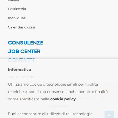
Pasticceria
Individuali
Calendario corsi
CONSULENZE
JOB CENTER
CONTATTI
Contattaci
Informativa
Sedi nel Mondo
Utilizziamo cookie o tecnologie simili per finalità
Copyright © 2026 - Carpigiani Gelato University -
Privacy Policy
-
tecniche e, con il tuo consenso, anche per altre finalità
Cookie Policy
| CARPIGIANI GROUP - Ali Group S.r.l. P.IVA
come specificato nella
cookie policy
.
13239980967
Puoi acconsentire all'utilizzo di tali tecnologie