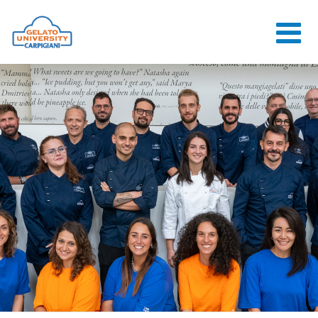
HOME
LA SCUOLA
CORSI ONLINE
CORSI
CONSULENZE
JOB CENTER
CONTATTI
ACCEDI