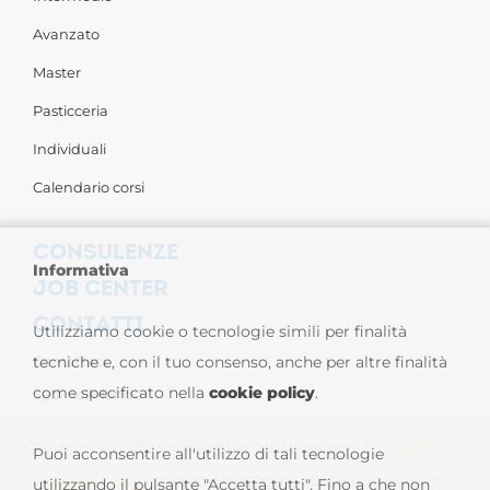
Avanzato
Master
Pasticceria
Individuali
Calendario corsi
CONSULENZE
Informativa
JOB CENTER
CONTATTI
Utilizziamo cookie o tecnologie simili per finalità
Contattaci
tecniche e, con il tuo consenso, anche per altre finalità
come specificato nella
cookie policy
.
Sedi nel Mondo
Copyright © 2026 - Carpigiani Gelato University -
Privacy Policy
-
Puoi acconsentire all'utilizzo di tali tecnologie
Cookie Policy
| CARPIGIANI GROUP - Ali Group S.r.l. P.IVA
utilizzando il pulsante "Accetta tutti". Fino a che non