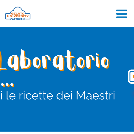
HOME
LA SCUOLA
CORSI ONLINE
CORSI
CONSULENZE
JOB CENTER
CONTATTI
ACCEDI