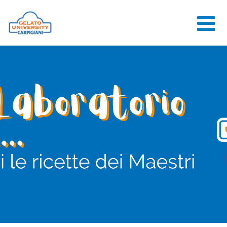
HOME
LA SCUOLA
CORSI ONLINE
CORSI
CONSULENZE
JOB CENTER
CONTATTI
ACCEDI