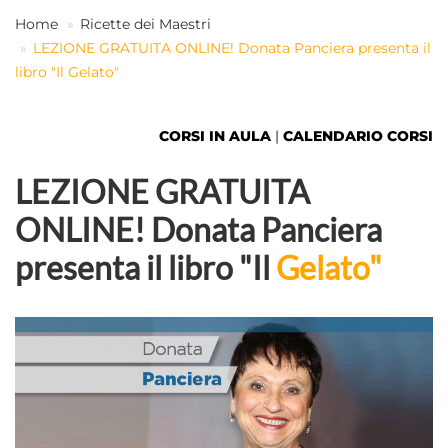
Home
Ricette dei Maestri
LEZIONE GRATUITA ONLINE! Donata Panciera presenta il
IT
libro "Il Gelato"
CORSI IN AULA
|
CALENDARIO CORSI
LEZIONE GRATUITA
ONLINE! Donata Panciera
presenta il libro "Il
Gelato"