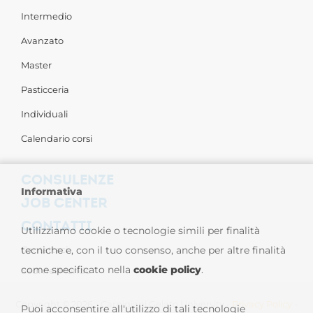
Intermedio
Avanzato
Master
Pasticceria
Individuali
Calendario corsi
CONSULENZE
Informativa
JOB CENTER
CONTATTI
Utilizziamo cookie o tecnologie simili per finalità
Contattaci
tecniche e, con il tuo consenso, anche per altre finalità
come specificato nella
cookie policy
.
Sedi nel Mondo
Copyright © 2026 - Carpigiani Gelato University -
Privacy Policy
-
Puoi acconsentire all'utilizzo di tali tecnologie